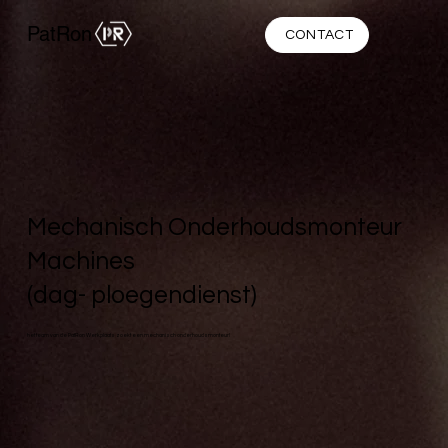
PatRon
CONTACT
Mechanisch Onderhoudsmonteur
Machines
(dag- ploegendienst)
het team van de PatRon Werkplaats zoekt een mechanisch onderhoudsmonteur!