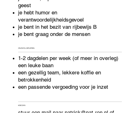
geest
je hebt humor en
verantwoordelijkheidsgevoel
je bent in het bezit van rijbewijs B
je bent graag onder de mensen
ONZE PLUSPUNTEN
1-2 dagdelen per week (of meer in overleg)
een leuke baan
een gezellig team, lekkere koffie en
betrokkenheid
een passende vergoeding voor je inzet
HOE DAN
stuur een mail naar
patrick@pat-ron.nl
of
bel met 06-23935185 voor het maken van
een kennismakingsgesprek. De koffie staat
klaar!